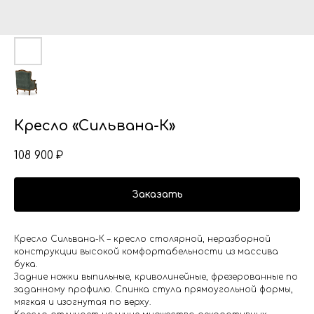
Кресло «Сильвана-К»
108 900
₽
Заказать
Кресло Сильвана-К – кресло столярной, неразборной
конструкции высокой комфортабельности из массива
бука.
Задние ножки выпильные, криволинейные, фрезерованные по
заданному профилю. Спинка стула прямоугольной формы,
мягкая и изогнутая по верху.