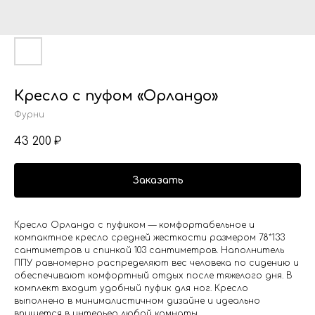
Кресло с пуфом «Орландо»
Фурни
43 200
₽
Заказать
Кресло Орландо с пуфиком — комфортабельное и
компактное кресло средней жесткости размером 78*133
сантиметров и спинкой 103 сантиметров. Наполнитель
ППУ равномерно распределяют вес человека по сидению и
обеспечивают комфортный отдых после тяжелого дня. В
комплект входит удобный пуфик для ног. Кресло
выполнено в минималистичном дизайне и идеально
впишется в интерьер любой комнаты.