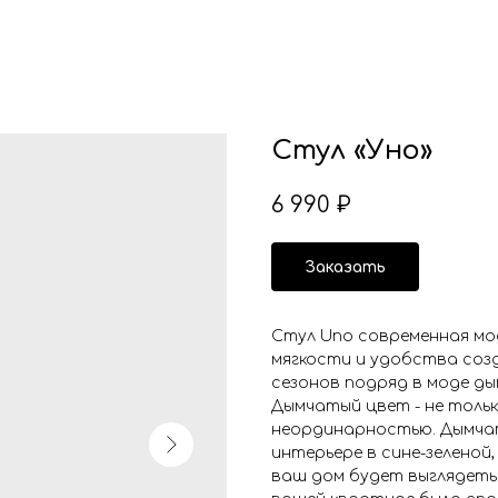
Стул «Уно»
6 990
₽
Заказать
Стул Uno современная мо
мягкости и удобства соз
сезонов подряд в моде ды
Дымчатый цвет - не тольк
неординарностью. Дымча
интерьере в сине-зеленой
ваш дом будет выглядеть 