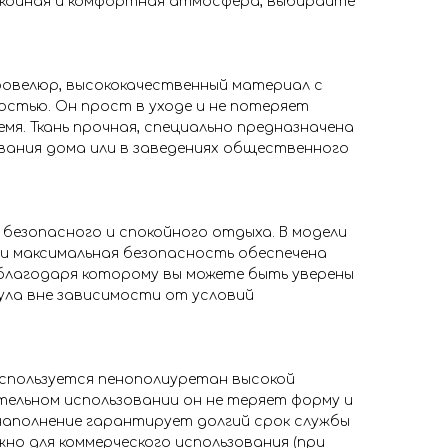
окойная и комфортная атмосфера, выбирайте
овелюр, высококачественный материал с
стью. Он прост в уходе и не потеряет
мя. Ткань прочная, специально предназначена
ования дома или в заведениях общественного
 безопасного и спокойного отдыха. В модели
и максимальная безопасность обеспечена
 благодаря которому вы можете быть уверены
ула вне зависимости от условий
используется пенополиуретан высокой
тельном использовании он не теряет форму и
 наполнение гарантирует долгий срок службы
жно для коммерческого использования (при