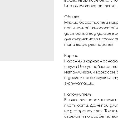
вашей квартире была сп
Uno дымчатого оттенка.
Обивка
Мягкий бархатистый микр
повышенной износостойко
достойный вид долгое вре
для ежедневного использ
типа (кафе, рестораны).
Каркас
Надежный каркас – основа
стула Uno устойчивость 
металлическим каркасом,
в долгом сроке службы ст
эксплуатации.
Наполнитель
В качестве наполнителя 
плотности. Даже при дли
не деформируется. Такое
изделия, что особенно ва