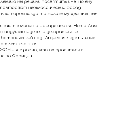
ллекцию мы решили посвятить именно ему!
 повторяют неоклассический фасад
 в котором когда-то жили могущественные
инают колоны на фасаде церкви Нотр-Дам-
мы подушек сиденья и декоративных
отанический сад l’Arquebuse, где пышные
от летнего зноя.
ИЖОН – все равно, что отправиться в
е по Франции.