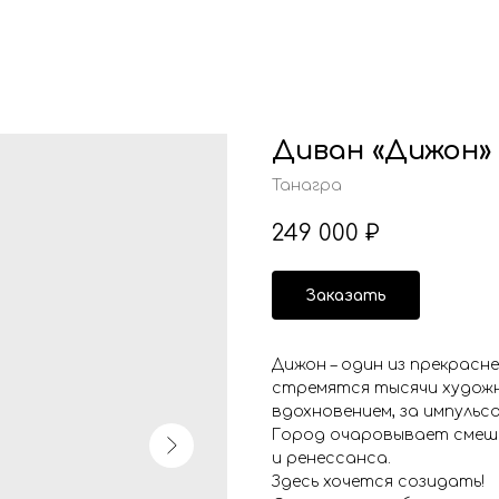
Диван «Дижон»
Танагра
249 000
₽
Заказать
Дижон – один из прекрасн
стремятся тысячи художн
вдохновением, за импульс
Город очаровывает смеше
и ренессанса.
Здесь хочется созидать!