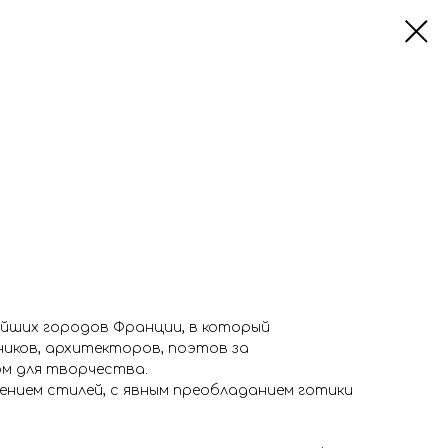
ейших городов Франции, в который
иков, архитекторов, поэтов за
ом для творчества.
нием стилей, с явным преобладанием готики