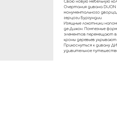
Свою новую мебельную ко
Очертания дивана DIJON
монументального дворца,
герцоги Бургундии.
Изящные локотники напом
де-Дижон. Помпезные фор
элементов перемещают в б
кроны деревьев укрывают 
Прикоснуться к дивану Д
удивительное путешестви