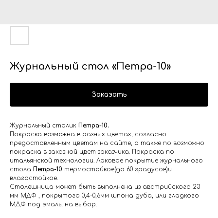
Журнальный стол «Петра-10»
Заказать
Журнальный столик
Петра-10.
Покраска возможна в разных цветах, согласно
предоставленным цветам на сайте, а также по возможно
покраска в заказной цвет заказчика. Покраска по
итальянской технологии. Лаковое покрытие журнального
стола
Петра-10
термостойкое(до 60 градусов)и
влагостойкое.
Столешница может быть выполнена из австрийского 23
мм МДФ , покрытого 0,4-0,6мм шпона дуба, или гладкого
МДФ под эмаль, на выбор.