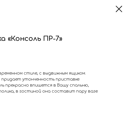
 «Консоль ПР-7»
временном стиле, с выдвижным ящиком.
 придает утонченность приставке
оль прекрасно впишется в Вашу спальню,
толика, в гостиной она составит пару вазе