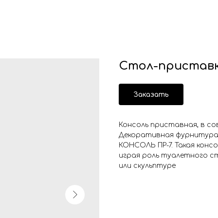
Стол-приставка
Заказать
Консоль приставная, в со
Декоративная фурнитура
КОНСОЛЬ ПР-7. Такая конс
играя роль туалетного с
или скульптуре